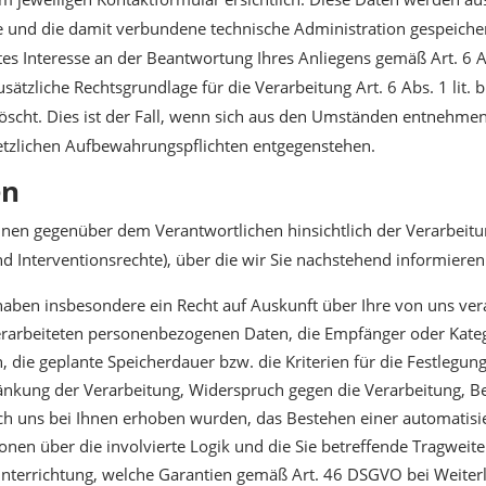
e und die damit verbundene technische Administration gespeiche
tes Interesse an der Beantwortung Ihres Anliegens gemäß Art. 6 Ab
zusätzliche Rechtsgrundlage für die Verarbeitung Art. 6 Abs. 1 li
öscht. Dies ist der Fall, wenn sich aus den Umständen entnehmen 
setzlichen Aufbewahrungspflichten entgegenstehen.
en
hnen gegenüber dem Verantwortlichen hinsichtlich der Verarbeit
 Interventionsrechte), über die wir Sie nachstehend informieren
aben insbesondere ein Recht auf Auskunft über Ihre von uns ve
verarbeiteten personenbezogenen Daten, die Empfänger oder Kat
 die geplante Speicherdauer bzw. die Kriterien für die Festlegun
ränkung der Verarbeitung, Widerspruch gegen die Verarbeitung, B
rch uns bei Ihnen erhoben wurden, das Bestehen einer automatisi
tionen über die involvierte Logik und die Sie betreffende Tragwei
Unterrichtung, welche Garantien gemäß Art. 46 DSGVO bei Weiterle