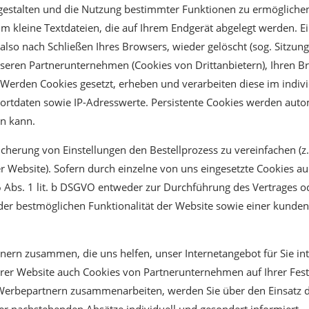
gestalten und die Nutzung bestimmter Funktionen zu ermögliche
um kleine Textdateien, die auf Ihrem Endgerät abgelegt werden. 
so nach Schließen Ihres Browsers, wieder gelöscht (sog. Sitzung
seren Partnerunternehmen (Cookies von Drittanbietern), Ihren 
. Werden Cookies gesetzt, erheben und verarbeiten diese im ind
ortdaten sowie IP-Adresswerte. Persistente Cookies werden auto
en kann.
cherung von Einstellungen den Bestellprozess zu vereinfachen (z.
r Website). Sofern durch einzelne von uns eingesetzte Cookies 
6 Abs. 1 lit. b DSGVO entweder zur Durchführung des Vertrages od
der bestmöglichen Funktionalität der Website sowie einer kunden
ern zusammen, die uns helfen, unser Internetangebot für Sie int
rer Website auch Cookies von Partnerunternehmen auf Ihrer Fest
 Werbepartnern zusammenarbeiten, werden Sie über den Einsatz 
er nachstehenden Absätze individuell und gesondert informiert.