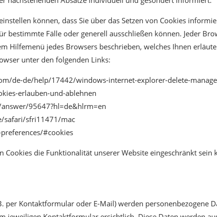
o einstellen können, dass Sie über das Setzen von Cookies infor
 bestimmte Fälle oder generell ausschließen können. Jeder Browse
 dem Hilfemenü jedes Browsers beschrieben, welches Ihnen erläuter
rowser unter den folgenden Links:
t.com/de-de/help/17442/windows-internet-explorer-delete-manage
ookies-erlauben-und-ablehnen
e/answer/95647?hl=de&hlrm=en
e/safari/sfri11471/mac
-preferences/#cookies
n Cookies die Funktionalität unserer Website eingeschränkt sein 
. per Kontaktformular oder E-Mail) werden personenbezogene Da
m jeweiligen Kontaktformular ersichtlich. Diese Daten werden a